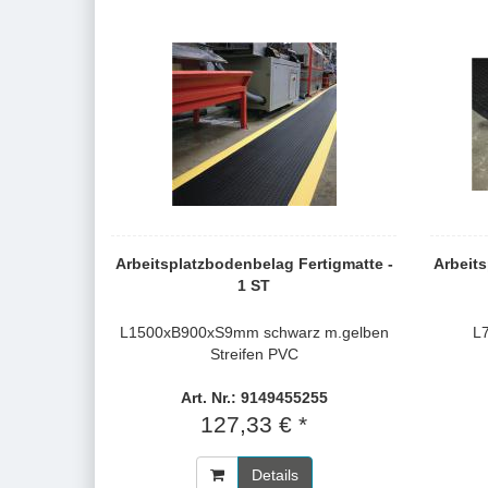
Arbeitsplatzbodenbelag Fertigmatte -
Arbeits
1 ST
L1500xB900xS9mm schwarz m.gelben
L
Streifen PVC
Art. Nr.: 9149455255
127,33 € *
Details