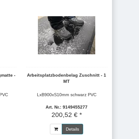
gmatte -
Arbeitsplatzbodenbelag Zuschnitt - 1
MT
 PVC
LxB900xS10mm schwarz PVC
Art. Nr.: 9149455277
200,52 € *
Details