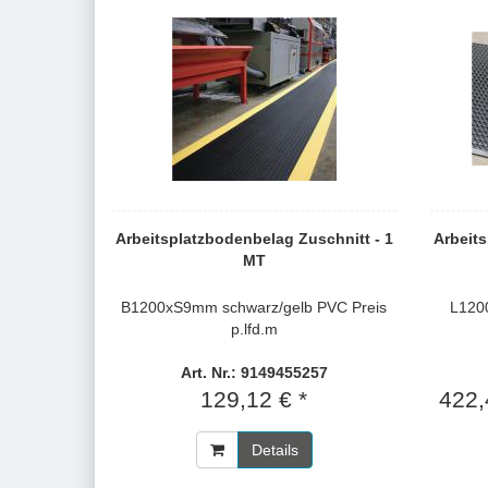
Arbeitsplatzbodenbelag Zuschnitt - 1
Arbeits
MT
B1200xS9mm schwarz/gelb PVC Preis
L120
p.lfd.m
Art. Nr.: 9149455257
129,12 € *
422,
Details