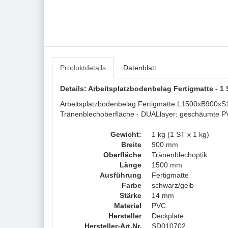
Produktdetails
Datenblatt
Details: Arbeitsplatzbodenbelag Fertigmatte -
Arbeitsplatzbodenbelag Fertigmatte L1500xB900xS1
Tränenblechoberfläche · DUALlayer: geschäumte PV
Gewicht:
1 kg (1 ST x 1 kg)
Breite
900 mm
Oberfläche
Tränenblechoptik
Länge
1500 mm
Ausführung
Fertigmatte
Farbe
schwarz/gelb
Stärke
14 mm
Material
PVC
Hersteller
Deckplate
Hersteller-Art.Nr.
SD010702