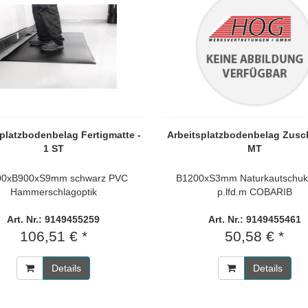
platzbodenbelag Fertigmatte -
Arbeitsplatzbodenbelag Zusch
1 ST
MT
00xB900xS9mm schwarz PVC
B1200xS3mm Naturkautschuk 
Hammerschlagoptik
p.lfd.m COBARIB
Art. Nr.: 9149455259
Art. Nr.: 9149455461
106,51 € *
50,58 € *
Details
Details