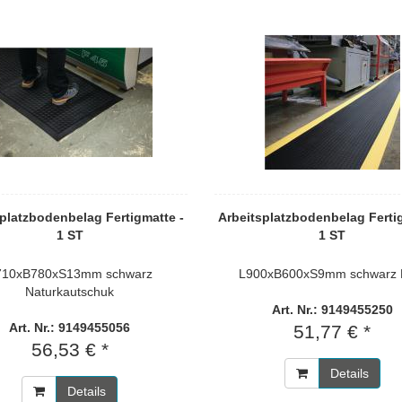
platzbodenbelag Fertigmatte -
Arbeitsplatzbodenbelag Ferti
1 ST
1 ST
710xB780xS13mm schwarz
L900xB600xS9mm schwarz
Naturkautschuk
Art. Nr.: 9149455250
Art. Nr.: 9149455056
51,77 € *
56,53 € *
Details
Details