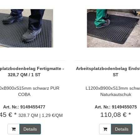
platzbodenbelag Fertigmatte -
Arbeitsplatzbodenbelag Endst
328,7 QM / 1 ST
ST
0xB900xS15mm schwarz PUR
L1200xB900xS13mm schw
COBA
Naturkautschuk
Art. Nr.: 9149455477
Art. Nr.: 9149455075
45 € *
110,08 € *
328.7 QM | 1,29 €/QM
Details
Details