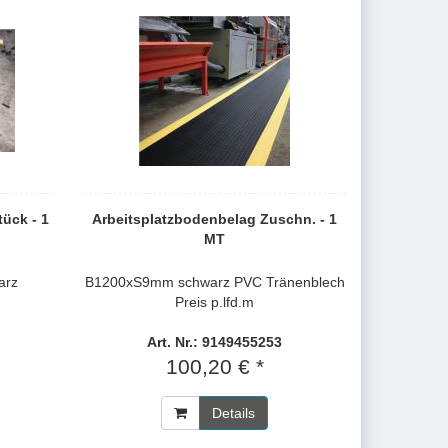
ück - 1
Arbeitsplatzbodenbelag Zuschn. - 1
MT
arz
B1200xS9mm schwarz PVC Tränenblech
Preis p.lfd.m
Art. Nr.: 9149455253
100,20 € *
Details