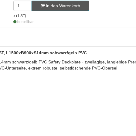
In den Warenkorb
x (1 ST)
bestellbar
 1 ST, L1500xB900xS14mm schwarz/gelb PVC
4mm schwarz/gelb PVC Safety Deckplate · zweilagige, langlebige Prem
C-Unterseite, extrem robuste, selbstlöschende PVC-Obersei