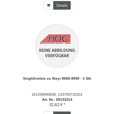
Details
Vorglührelais zu Steyr 8060-8090 - 1 Stk
161200090035; 133700710201
Art. Nr.: 00133214
32,62 € *