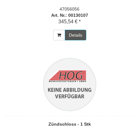
47056056
Art. Nr.: 00130107
345,54 € *
Details
Zündschloss - 1 Stk