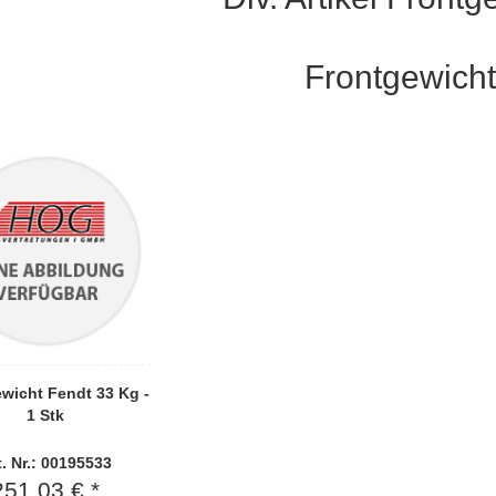
Frontgewich
wicht Fendt 33 Kg -
1 Stk
t. Nr.: 00195533
251,03 € *