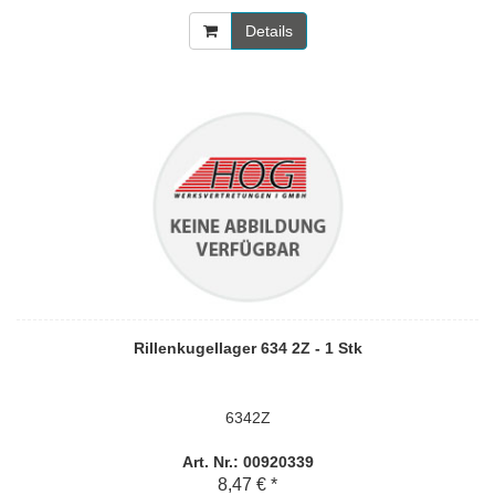
Details
Rillenkugellager 634 2Z - 1 Stk
6342Z
Art. Nr.: 00920339
8,47 € *