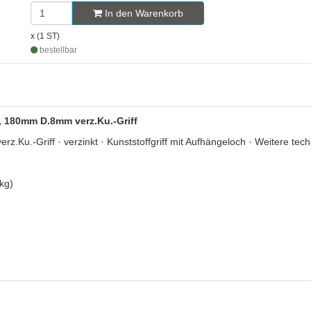
In den Warenkorb
x (1 ST)
bestellbar
T, 180mm D.8mm verz.Ku.-Griff
u.-Griff · verzinkt · Kunststoffgriff mit Aufhängeloch · Weitere techn
kg)