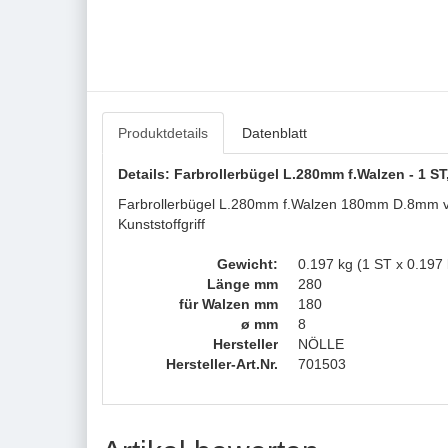
Produktdetails
Datenblatt
Details: Farbrollerbügel L.280mm f.Walzen - 1 S
Farbrollerbügel L.280mm f.Walzen 180mm D.8mm verz.K
Kunststoffgriff
Gewicht:
0.197 kg (1 ST x 0.197 
Länge mm
280
für Walzen mm
180
ø mm
8
Hersteller
NÖLLE
Hersteller-Art.Nr.
701503