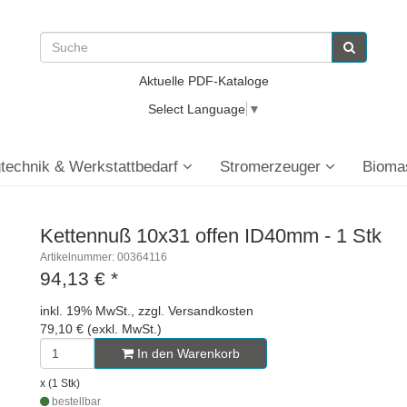
Aktuelle PDF-Kataloge
Select Language
▼
technik & Werkstattbedarf
Stromerzeuger
Bioma
Kettennuß 10x31 offen ID40mm - 1 Stk
Artikelnummer: 00364116
94,13 €
*
inkl. 19% MwSt., zzgl. Versandkosten
79,10 € (exkl. MwSt.)
In den Warenkorb
x (1 Stk)
bestellbar