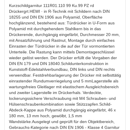
Kurzschildgarnitur 111R01.110 99 Ku.99 PZ rd
Drückergrt.HEWI · in R-Technik mit Schildern nach DIN
18255 und DIN EN 1906 aus Polyamid, Oberfläche
hochglänzend, bestehend aus: Türdrücker in U-Form aus
Polyamid mit durchgehendem Stahlkern bis in das
Drückerende, durchgängig eingefärbt, Durchmesser 20 mm,
mit Ansatzführung und Rastnut, Montage durch einfaches
Einrasten der Türdrücker in die auf der Tür vormontierten
Unterteile. Die Rastung kann mittels Demontageschlüssel
wieder gelöst werden. Der Drücker erfüllt die Vorgaben der
DIN EN 179 und DIN 18040.Schildunterkonstruktion in
Kunststoff-Edelstahlverbundbau, DIN links und DIN rechts
verwendbar. Festdrehbarlagerung der Drücker mit selbsttätig
einrastender Rundumverriegelung und 5 mmLagerstelle als
wartungsfreies Gleitlager mit elastischem Ausgleichsbereich
und zweiter Lagerstelle im Drückerhals. Verdeckte,
lockerungssichere Verschraubung mit M4 Schrauben- und
Hülsenschraubenkombination sowie Stützzapfen.Schild-
Abdeck-Kappe aus Polyamid durchgängig eingefärbt, 46 x
180 mm, 13 mm hoch, gewölbt, 1,5 mm
Wandstärke.Ausgelegt und geprüft für den Objektbereich,
Gebrauchs-Kategorie nach DIN EN 1906 - Klasse 4 Garnitur