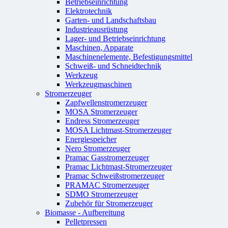
Betriebseinrichtung
Elektrotechnik
Garten- und Landschaftsbau
Industrieausrüstung
Lager- und Betriebseinrichtung
Maschinen, Apparate
Maschinenelemente, Befestigungsmittel
Schweiß- und Schneidtechnik
Werkzeug
Werkzeugmaschinen
Stromerzeuger
Zapfwellenstromerzeuger
MOSA Stromerzeuger
Endress Stromerzeuger
MOSA Lichtmast-Stromerzeuger
Energiespeicher
Nero Stromerzeuger
Pramac Gasstromerzeuger
Pramac Lichtmast-Stromerzeuger
Pramac Schweißstromerzeuger
PRAMAC Stromerzeuger
SDMO Stromerzeuger
Zubehör für Stromerzeuger
Biomasse - Aufbereitung
Pelletpressen