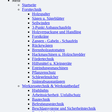
Mehr
Startseite
Forsttechnik
Holzspalter
Sägen u. Sägeblätter
Seilwinden
3-Punkt Anbauschaufeln
Holzverpackung und Handling
Forstkräne
Zangen - Gabeln - Schaufeln
Rückewägen
Brennholzautomaten
Hackmaschinen u. Holzschredder
Fördertechnik
Hilfsmittel u. Kleingeräte
Entrindungsmaschinen
Pflanzenschutz
Schlegelmulcher
Späneabsauganlagen
Werkzeugtechnik & Werkstattbedarf
Highlights
Arbeitssicherheit, Unfallschutz
Bautechnik
Befestigungstechnik
Beschlagsysteme und Sicherheitstechnik