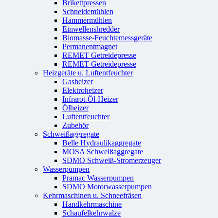
Brikettpressen
Schneidemühlen
Hammermühlen
Einwellenshredder
Biomasse-Feuchtemessgeräte
Permanentmagnet
REMET Getreidepresse
REMET Getreidepresse
Heizgeräte u. Luftentfeuchter
Gasheizer
Elektroheizer
Infrarot-Öl-Heizer
Ölheizer
Luftentfeuchter
Zubehör
Schweißaggregate
Belle Hydraulikaggregate
MOSA Schweißaggregate
SDMO Schweiß-Stromerzeuger
Wasserpumpen
Pramac Wasserpumpen
SDMO Motorwasserpumpen
Kehrmaschinen u. Schneefräsen
Handkehrmaschine
Schaufelkehrwalze