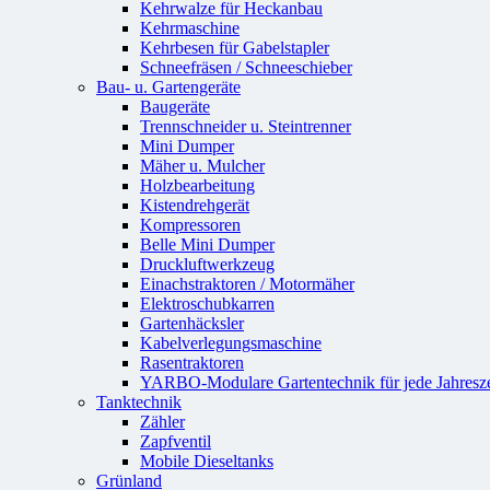
Kehrwalze für Heckanbau
Kehrmaschine
Kehrbesen für Gabelstapler
Schneefräsen / Schneeschieber
Bau- u. Gartengeräte
Baugeräte
Trennschneider u. Steintrenner
Mini Dumper
Mäher u. Mulcher
Holzbearbeitung
Kistendrehgerät
Kompressoren
Belle Mini Dumper
Druckluftwerkzeug
Einachstraktoren / Motormäher
Elektroschubkarren
Gartenhäcksler
Kabelverlegungsmaschine
Rasentraktoren
YARBO-Modulare Gartentechnik für jede Jahresze
Tanktechnik
Zähler
Zapfventil
Mobile Dieseltanks
Grünland