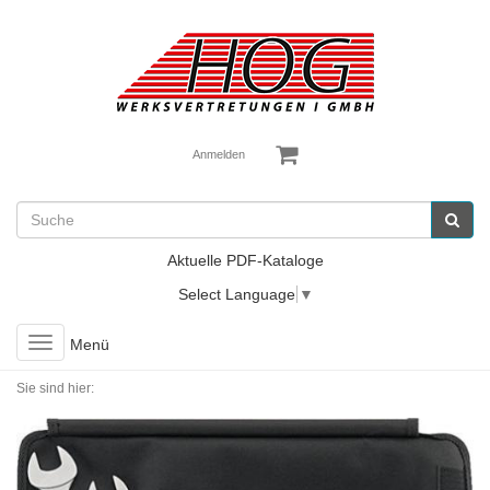
Anmelden
Aktuelle PDF-Kataloge
Select Language
▼
Toggle
Menü
navigation
Sie sind hier: