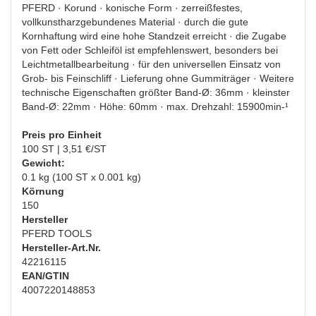
PFERD · Korund · konische Form · zerreißfestes,
vollkunstharzgebundenes Material · durch die gute
Kornhaftung wird eine hohe Standzeit erreicht · die Zugabe
von Fett oder Schleiföl ist empfehlenswert, besonders bei
Leichtmetallbearbeitung · für den universellen Einsatz von
Grob- bis Feinschliff · Lieferung ohne Gummiträger · Weitere
technische Eigenschaften größter Band-Ø: 36mm · kleinster
Band-Ø: 22mm · Höhe: 60mm · max. Drehzahl: 15900min-¹
Preis pro Einheit
100 ST | 3,51 €/ST
Gewicht:
0.1 kg (100 ST x 0.001 kg)
Körnung
150
Hersteller
PFERD TOOLS
Hersteller-Art.Nr.
42216115
EAN/GTIN
4007220148853