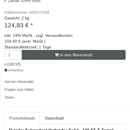
F Zamak 52mm BMB
Artikelnummer: 3000271308
Gewicht: 2 kg
124,83 €
*
inkl. 19% MwSt., zzgl. Versandkosten
104,90 € (exkl. MwSt.)
Standardlieferzeit: 1 Tage
In den Warenkorb
x (100 ST)
bestellbar
Auf den Merkzettel
Fragen zum Artikel
Teilen
Produktdetails
Datenblatt
Details: Schwerlast-Verbinder Solid - 100 ST, F Zamak