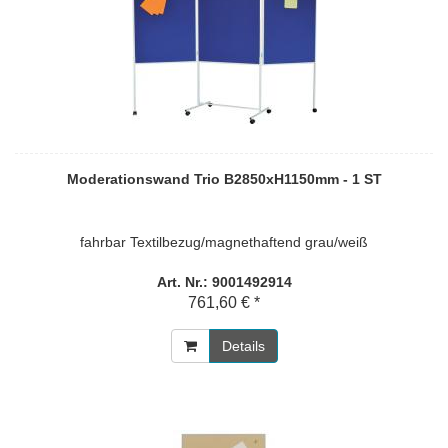
Moderationswand Trio B2850xH1150mm - 1 ST
fahrbar Textilbezug/magnethaftend grau/weiß
Art. Nr.: 9001492914
761,60 € *
Details