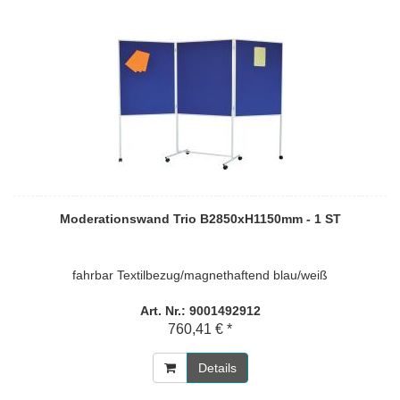
Moderationswand Trio B2850xH1150mm - 1 ST
fahrbar Textilbezug/magnethaftend blau/weiß
Art. Nr.: 9001492912
760,41 € *
Details