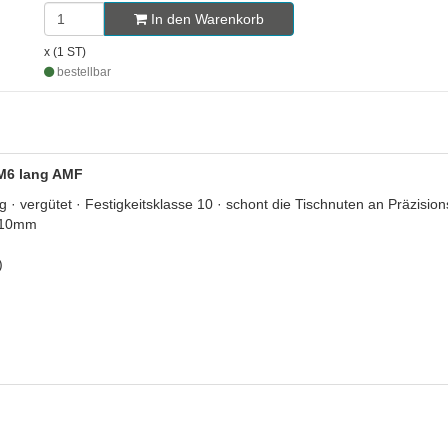
In den Warenkorb
x (1 ST)
bestellbar
 M6 lang AMF
· vergütet · Festigkeitsklasse 10 · schont die Tischnuten an Präzisio
: 10mm
)