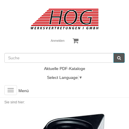
Anmelden
Aktuelle PDF-Kataloge
Select Language
▼
Toggle
Menü
navigation
Sie sind hier: