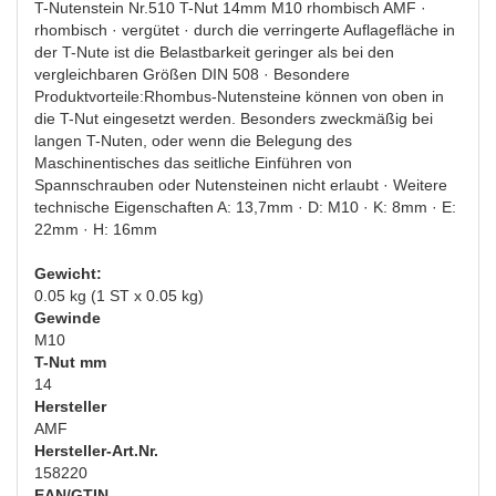
T-Nutenstein Nr.510 T-Nut 14mm M10 rhombisch AMF ·
rhombisch · vergütet · durch die verringerte Auflagefläche in
der T-Nute ist die Belastbarkeit geringer als bei den
vergleichbaren Größen DIN 508 · Besondere
Produktvorteile:Rhombus-Nutensteine können von oben in
die T-Nut eingesetzt werden. Besonders zweckmäßig bei
langen T-Nuten, oder wenn die Belegung des
Maschinentisches das seitliche Einführen von
Spannschrauben oder Nutensteinen nicht erlaubt · Weitere
technische Eigenschaften A: 13,7mm · D: M10 · K: 8mm · E:
22mm · H: 16mm
Gewicht:
0.05 kg (1 ST x 0.05 kg)
Gewinde
M10
T-Nut mm
14
Hersteller
AMF
Hersteller-Art.Nr.
158220
EAN/GTIN