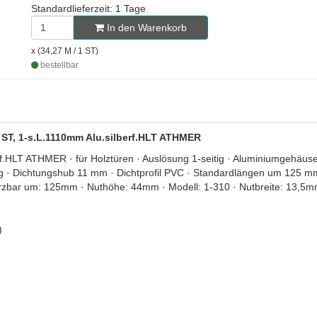
Standardlieferzeit: 1 Tage
In den Warenkorb
x (34,27 M / 1 ST)
bestellbar
1 ST, 1-s.L.1110mm Alu.silberf.HLT ATHMER
f.HLT ATHMER · für Holztüren · Auslösung 1-seitig · Aluminiumgehäus
g · Dichtungshub 11 mm · Dichtprofil PVC · Standardlängen um 125 mm
 Kürzbar um: 125mm · Nuthöhe: 44mm · Modell: 1-310 · Nutbreite: 13,5
)