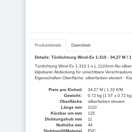
Produktdetails
Datenblatt
Details: Türdichtung Wind-Ex 1-310 - 34,27 M / 
Türdichtung Wind-Ex 1-310 1-s.L.1110mm Alu.silber
klipsbarer Abdeckung für unsichtbare Verschraubun
Eigenschaften Oberfläche: silberfarben eloxiert ·
Preis pro Einheit
34.27 M | 1,32 €/M
Gewicht:
0.72 kg (1 ST x 0.72 kg
Oberfläche
silberfarben eloxiert
Länge mm
1110
Kürzbar um mm
125
Dichtungshub mm
11
Nuthöhe mm
44
Dichtprofil/Material
PVC