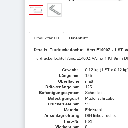
Produktdetails
Datenblatt
Details: Türdrückerlochteil Ams.E1400Z - 1 ST,
Türdrückerlochteil Ams.E1400Z VA ma 4-KT.8mm DIN 
Gewicht:
0.12 kg (1 ST x 0.12 kg
Länge mm
125
Oberfläche
matt
Drückerlänge mm
125
Befestigungssystem
Schnellstift
Befestigungsart
Madenschraube
Drückertiefe mm
59
Material
Edelstahl
Anschlagrichtung
DIN links / rechts
Farb-Nr.
F69
Vierkant mm
8