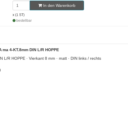
In den Warenkorb
x (1 ST)
bestellbar
 VA ma 4-KT.8mm DIN L/R HOPPE
L/R HOPPE · Vierkant 8 mm · matt · DIN links / rechts
)