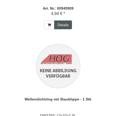
Art. Nr.: 00945909
4,94 € *
Details
Wellendichtring mit Staublippe - 1 Stk
DIN3760; 12x22x7 SL