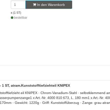
In den Warenkorb
x (1 ST)
bestellbar
 1 ST, atram.Kunststofftiefziehteil KNIPEX
stofftiefzieht eil KNIPEX · Chrom-Vanadium-Stahl · selbstklemmend a
sserpumpenzange1 x Art.-Nr. 4000 810 673, L. 180 mm1 x Art.-Nr. 400
70mm · Gewicht: 1220g · Griff: Kunststoffüberzug · Zange: grau atrament