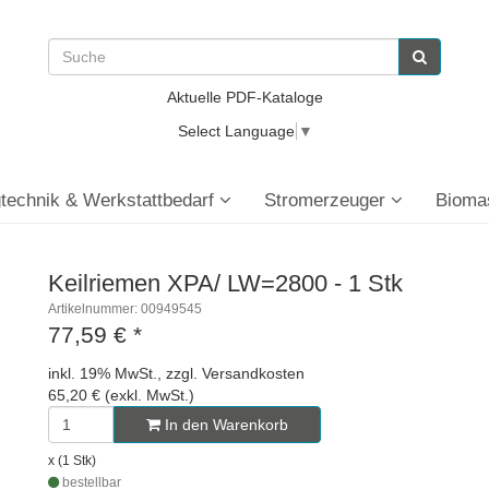
Aktuelle PDF-Kataloge
Select Language
▼
technik & Werkstattbedarf
Stromerzeuger
Bioma
Keilriemen XPA/ LW=2800 - 1 Stk
Artikelnummer: 00949545
77,59 €
*
inkl. 19% MwSt., zzgl. Versandkosten
65,20 € (exkl. MwSt.)
In den Warenkorb
x (1 Stk)
bestellbar