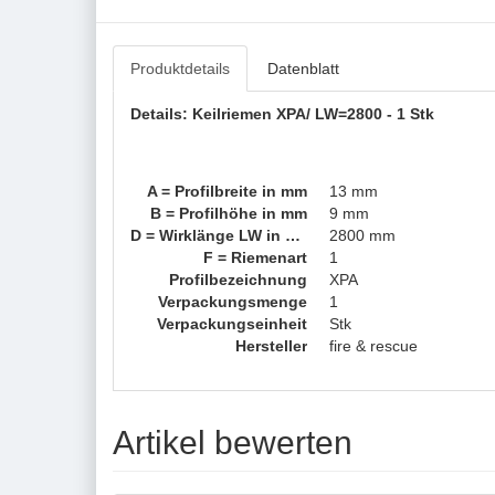
Produktdetails
Datenblatt
Details: Keilriemen XPA/ LW=2800 - 1 Stk
A = Profilbreite in mm
13 mm
B = Profilhöhe in mm
9 mm
D = Wirklänge LW in mm
2800 mm
F = Riemenart
1
Profilbezeichnung
XPA
Verpackungsmenge
1
Verpackungseinheit
Stk
Hersteller
fire & rescue
Artikel bewerten