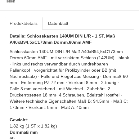
Teilen
Produktdetails
Datenblatt
Details: Schlosskasten 140UM DIN L/R - 1 ST, Maß
A40xB94,5xC173mm Dornm.60mm AMF
Schlosskasten 140UM DIN L/R Maß A40xB94,5xC173mm
Dornm.60mm AMF · mit verzinktem Schloss (142UM) · blank
· links und rechts verwendbar durch umdrehbaren
Fallenkopf · vorgerichtet für Profilzylinder oder BB (mit
Nachrüstsatz) · Falle und Riegel aus Messing · Dornmaß 60
mm · Entfernung PZ 72 mm · Vierkant 8 mm · 2-tourig ·
Falle 3 mm vorstehend · mit Wechsel · Zubehör:· 2
Drückerrosetten 18 mm· 4 Schrauben, Edelstahl rostfrei ·
Weitere technische Eigenschaften Maß B: 94,5mm · Maß C:
173mm · Vierkant: 8mm · Maß A: 40mm
Gewicht:
1.82 kg (1 ST x 1.82 kg)
Dornmaß mm
60