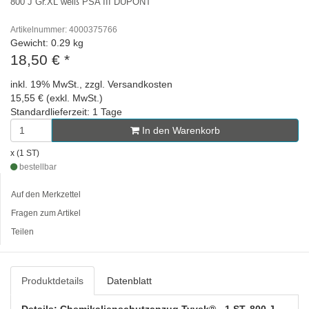
800 J Gr.XL weiß PSA III DUPONT
Artikelnummer: 4000375766
Gewicht: 0.29 kg
18,50 €
*
inkl. 19% MwSt., zzgl. Versandkosten
15,55 € (exkl. MwSt.)
Standardlieferzeit: 1 Tage
In den Warenkorb
x (1 ST)
bestellbar
Auf den Merkzettel
Fragen zum Artikel
Teilen
Produktdetails
Datenblatt
Details: Chemikalienschutzanzug Tyvek® - 1 ST, 800 J