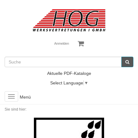
Anmelden
Aktuelle PDF-Kataloge
Select Language
▼
Toggle
Menü
navigation
Sie sind hier: