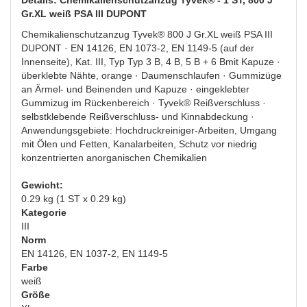
Gr.XL weiß PSA III DUPONT
Chemikalienschutzanzug Tyvek® 800 J Gr.XL weiß PSA III
DUPONT · EN 14126, EN 1073-2, EN 1149-5 (auf der
Innenseite), Kat. III, Typ Typ 3 B, 4 B, 5 B + 6 Bmit Kapuze ·
überklebte Nähte, orange · Daumenschlaufen · Gummizüge
an Ärmel- und Beinenden und Kapuze · eingeklebter
Gummizug im Rückenbereich · Tyvek® Reißverschluss ·
selbstklebende Reißverschluss- und Kinnabdeckung ·
Anwendungsgebiete: Hochdruckreiniger-Arbeiten, Umgang
mit Ölen und Fetten, Kanalarbeiten, Schutz vor niedrig
konzentrierten anorganischen Chemikalien
Gewicht:
0.29 kg (1 ST x 0.29 kg)
Kategorie
III
Norm
EN 14126, EN 1037-2, EN 1149-5
Farbe
weiß
Größe