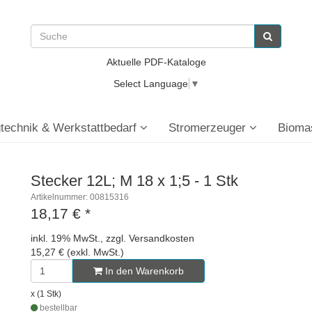
Aktuelle PDF-Kataloge
Select Language
▼
technik & Werkstattbedarf
Stromerzeuger
Bioma
Stecker 12L; M 18 x 1;5 - 1 Stk
Artikelnummer: 00815316
18,17 €
*
inkl. 19% MwSt., zzgl. Versandkosten
15,27 € (exkl. MwSt.)
In den Warenkorb
x (1 Stk)
bestellbar