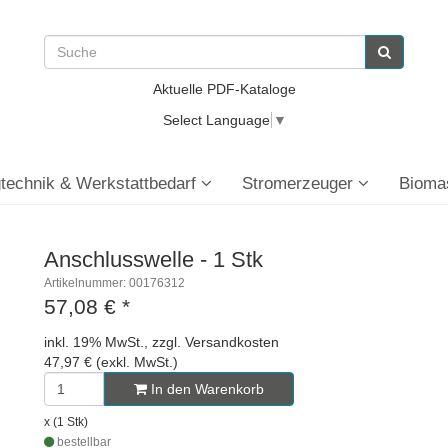
Aktuelle PDF-Kataloge
Select Language
▼
technik & Werkstattbedarf
Stromerzeuger
Bioma
Anschlusswelle - 1 Stk
Artikelnummer: 00176312
57,08 €
*
inkl. 19% MwSt., zzgl. Versandkosten
47,97 € (exkl. MwSt.)
In den Warenkorb
x (1 Stk)
bestellbar