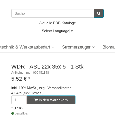
Aktuelle PDF-Kataloge
Select Language
▼
technik & Werkstattbedarf
Stromerzeuger
Bioma
WDR - ASL 22x 35x 5 - 1 Stk
Artikelnummer: 009451148
5,52 €
*
inkl. 19% MwSt., zzgl. Versandkosten
4,64 € (exkl. MwSt.)
In den Warenkorb
x (1 Stk)
bestellbar