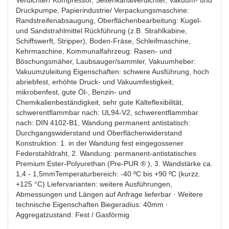
Verdichter/ Kompressor, Seitenkanalverdichter, Vakuum- und
Druckpumpe, Papierindustrie/ Verpackungsmaschine:
Randstreifenabsaugung, Oberflächenbearbeitung: Kugel-
und Sandstrahlmittel Rückführung (z.B. Strahlkabine,
Schiffswerft, Stripper), Boden-Fräse, Schleifmaschine,
Kehrmaschine, Kommunalfahrzeug: Rasen- und
Böschungsmäher, Laubsauger/sammler, Vakuumheber:
Vakuumzuleitung Eigenschaften: schwere Ausführung, hoch
abriebfest, erhöhte Druck- und Vakuumfestigkeit,
mikrobenfest, gute Öl-, Benzin- und
Chemikalienbeständigkeit, sehr gute Kälteflexibilität,
schwerentflammbar nach: UL94-V2, schwerentflammbar
nach: DIN 4102-B1, Wandung permanent antistatisch:
Durchgangswiderstand und Oberflächenwiderstand
Konstruktion: 1. in der Wandung fest eingegossener
Federstahldraht, 2. Wandung: permanent-antistatisches
Premium Ester-Polyurethan (Pre-PUR ® ), 3. Wandstärke ca.
1,4 - 1,5mmTemperaturbereich: -40 ºC bis +90 ºC (kurzz.
+125 °C) Liefervarianten: weitere Ausführungen,
Abmessungen und Längen auf Anfrage lieferbar · Weitere
technische Eigenschaften Biegeradius: 40mm ·
Aggregatzustand: Fest / Gasförmig