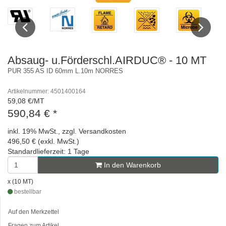
Previous
Next
Absaug- u.Förderschl.AIRDUC® - 10 MT
PUR 355 AS ID 60mm L.10m NORRES
Artikelnummer: 4501400164
59,08 €/MT
590,84 €
*
inkl. 19% MwSt., zzgl. Versandkosten
496,50 € (exkl. MwSt.)
Standardlieferzeit: 1 Tage
In den Warenkorb
x (10 MT)
bestellbar
Auf den Merkzettel
Fragen zum Artikel