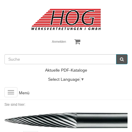
Anmelden
Aktuelle PDF-Kataloge
Select Language
▼
Toggle
Menü
navigation
Sie sind hier: