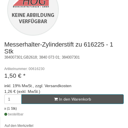
Messerhalter-Zylinderstift zu 616225 - 1
Stk
384007301;GB2618; 3840 073 01; 384007301
Artikelnummer: 00616230
1,50 €
*
inkl. 19% MwSt., zzgl. Versandkosten
1,26 € (exkl. MwSt.)
In den Warenkorb
x (1 Stk)
bestellbar
Auf den Merkzettel