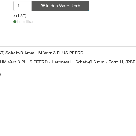
In den Warenkorb
x (1 ST)
bestellbar
 ST, Schaft-D.6mm HM Verz.3 PLUS PFERD
HM Verz.3 PLUS PFERD · Hartmetall · Schaft-Ø 6 mm · Form H, (RBF
)