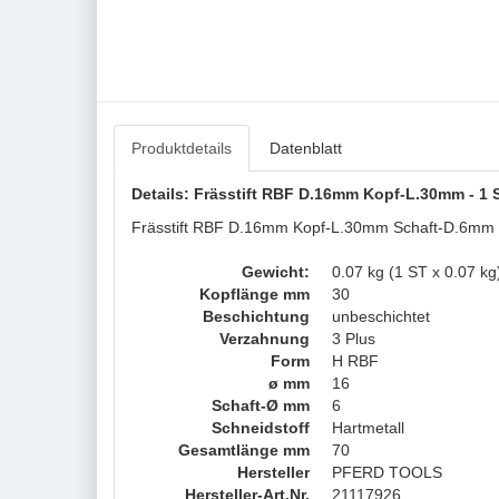
Produktdetails
Datenblatt
Details: Frässtift RBF D.16mm Kopf-L.30mm - 1
Frässtift RBF D.16mm Kopf-L.30mm Schaft-D.6mm 
Gewicht:
0.07 kg (1 ST x 0.07 kg
Kopflänge mm
30
Beschichtung
unbeschichtet
Verzahnung
3 Plus
Form
H RBF
ø mm
16
Schaft-Ø mm
6
Schneidstoff
Hartmetall
Gesamtlänge mm
70
Hersteller
PFERD TOOLS
Hersteller-Art.Nr.
21117926