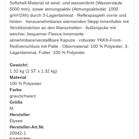
Softshell-Material ist wind- und wasserdicht (Wassersäule
5000 mm), sowie atmungsaktiv (Atmungsaktivität: 1000
g/m²/24h) durch 3-Lagenlaminat · Reflexpaspeln vorne und
hinten · herausnehmbares wärmendes Stepp-Innenfutter mit
Strickbündchen an den Manschetten · Außenjacke mit
weicher, bequemer Fleece-Innenseite ·
abnehmbare/verstellbare Kapuze · robuster YKK®-Front-
Reißverschluss mit Patte · Obermaterial: 100 % Polyester, 3-
Lagenlaminat, Futter: 100 % Polyester
Gewicht:
1.32 kg (1 ST x 1.32 kg)
Material
100 % Polyester
Farbe
grau/schwarz
Größe
M
Hersteller
Elysee
Hersteller-Art.Nr.
20042-1