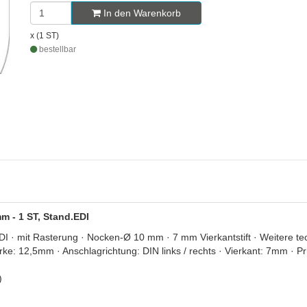
In den Warenkorb
x (1 ST)
bestellbar
mm - 1 ST, Stand.EDI
I · mit Rasterung · Nocken-Ø 10 mm · 7 mm Vierkantstift · Weitere te
: 12,5mm · Anschlagrichtung: DIN links / rechts · Vierkant: 7mm · 
)