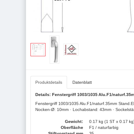
Produktdetails
Datenblatt
Details: Fenstergriff 1003/1035 Alu.F1/naturf.35
Fenstergriff 1003/1035 Alu.F1/naturf.35mm Stand.ED
Nocken-Ø: 10mm · Lochabstand: 43mm · Sockelstärke
Gewicht:
0.17 kg (1 ST x 0.17 kg
Oberfläche
F1 / naturfarbig
Stiftvorstand mm
35