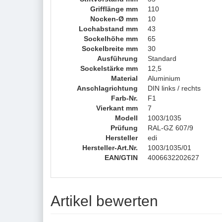
Grifflänge mm
110
Nocken-Ø mm
10
Lochabstand mm
43
Sockelhöhe mm
65
Sockelbreite mm
30
Ausführung
Standard
Sockelstärke mm
12,5
Material
Aluminium
Anschlagrichtung
DIN links / rechts
Farb-Nr.
F1
Vierkant mm
7
Modell
1003/1035
Prüfung
RAL-GZ 607/9
Hersteller
edi
Hersteller-Art.Nr.
1003/1035/01
EAN/GTIN
4006632202627
Artikel bewerten