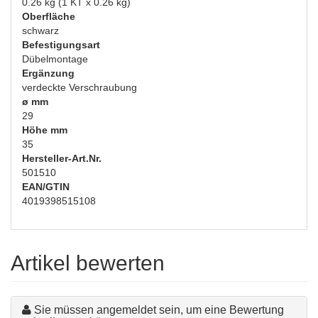
0.26 kg (1 KT x 0.26 kg)
Oberfläche
schwarz
Befestigungsart
Dübelmontage
Ergänzung
verdeckte Verschraubung
ø mm
29
Höhe mm
35
Hersteller-Art.Nr.
501510
EAN/GTIN
4019398515108
Artikel bewerten
Sie müssen angemeldet sein, um eine Bewertung