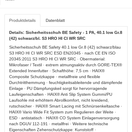
Produktdetails
Datenblatt
Details: Sicherheitsschuh BE Safety - 1 PA, 40.1 low Gr.8
(42) schwarz/bl. S3 HRO HI CI WR SRC
Sicherheitsschuh BE Safety 40.1 low Gr.8 (42) schwarz/blau
S3 HRO HI CI WR SRC ESD EN20345 · nach CE EN ISO
20345:2011 S3 HRO HI CI WR SRC · Obermaterial:
Mikrofaser / Textil · extrem atmungsaktiv durch GORE-TEX®
Extended Innenfutter · Schafthöhe: 7,5 cm · HAIX®
Composite Schutzkappe · metallfreie und flexible
Durchtritthemmung · feuchtigkeitsableitende und dämpfende
Einlage · PU Dämpfungskeil sorgt für hervorragende
Laufeigenschaften · HAIX® Anti Slip System Gummi/PU
Laufsohle mit erhöhtem Abrollkomfort, nicht kreidend,
rutschsicher · HAIX® Smart Lacing mit Schnürsenkeltasche ·
HAIX® Vario Wide Fit System zum Regulieren der Weite ·
ESD · antistatisch · HAIX® CO System Einlagenversorgung
nach DGUV 112-191 · metallfrei · Weitere technische
Eigenschaften Zehenschutzkappe: Kunststoff ·