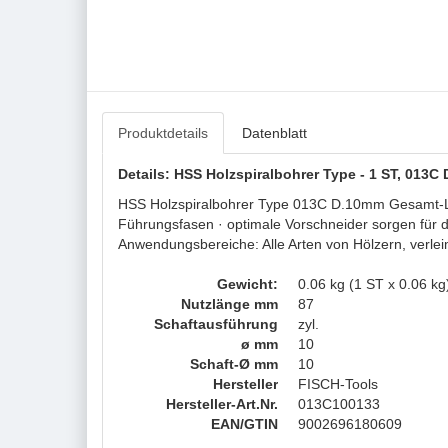
Produktdetails
Datenblatt
Details: HSS Holzspiralbohrer Type - 1 ST, 0
HSS Holzspiralbohrer Type 013C D.10mm Gesamt-L.
Führungsfasen · optimale Vorschneider sorgen für 
Anwendungsbereiche: Alle Arten von Hölzern, verle
Gewicht:
0.06 kg (1 ST x 0.06 kg
Nutzlänge mm
87
Schaftausführung
zyl.
ø mm
10
Schaft-Ø mm
10
Hersteller
FISCH-Tools
Hersteller-Art.Nr.
013C100133
EAN/GTIN
9002696180609