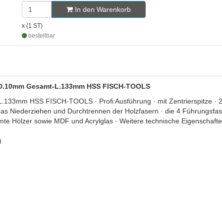
In den Warenkorb
x (1 ST)
bestellbar
13C D.10mm Gesamt-L.133mm HSS FISCH-TOOLS
133mm HSS FISCH-TOOLS · Profi Ausführung · mit Zentrierspitze · 2
das Niederziehen und Durchtrennen der Holzfasern · die 4 Führungsf
imte Hölzer sowie MDF und Acrylglas · Weitere technische Eigenschaf
)