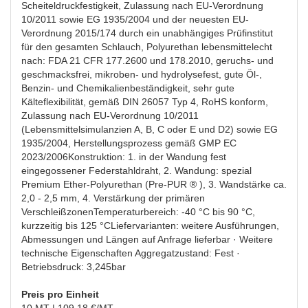
Scheiteldruckfestigkeit, Zulassung nach EU-Verordnung
10/2011 sowie EG 1935/2004 und der neuesten EU-
Verordnung 2015/174 durch ein unabhängiges Prüfinstitut
für den gesamten Schlauch, Polyurethan lebensmittelecht
nach: FDA 21 CFR 177.2600 und 178.2010, geruchs- und
geschmacksfrei, mikroben- und hydrolysefest, gute Öl-,
Benzin- und Chemikalienbeständigkeit, sehr gute
Kälteflexibilität, gemäß DIN 26057 Typ 4, RoHS konform,
Zulassung nach EU-Verordnung 10/2011
(Lebensmittelsimulanzien A, B, C oder E und D2) sowie EG
1935/2004, Herstellungsprozess gemäß GMP EC
2023/2006Konstruktion: 1. in der Wandung fest
eingegossener Federstahldraht, 2. Wandung: spezial
Premium Ether-Polyurethan (Pre-PUR ® ), 3. Wandstärke ca.
2,0 - 2,5 mm, 4. Verstärkung der primären
VerschleißzonenTemperaturbereich: -40 °C bis 90 °C,
kurzzeitig bis 125 °CLiefervarianten: weitere Ausführungen,
Abmessungen und Längen auf Anfrage lieferbar · Weitere
technische Eigenschaften Aggregatzustand: Fest ·
Betriebsdruck: 3,245bar
Preis pro Einheit