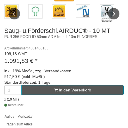
Previous
Next
Saug- u.Förderschl.AIRDUC® - 10 MT
PUR 356 FOOD ID 50mm AD 61mm L.10m Rl.NORRES
Artikelnummer: 4501400183
109,18 €/MT
1.091,83 €
*
inkl. 19% MwSt., zzgl. Versandkosten
917,50 € (exkl. MwSt.)
Standardlieferzeit: 1 Tage
In den Warenkorb
x (10 MT)
bestellbar
Auf den Merkzettel
Fragen zum Artikel