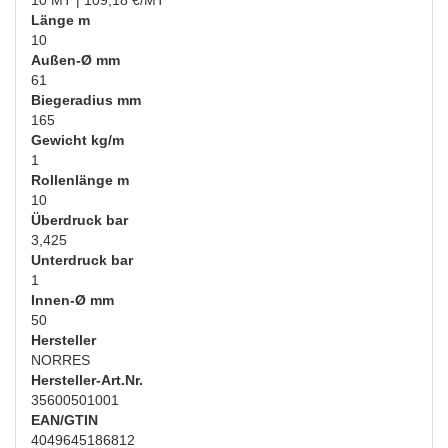
10 MT | 109,18 €/MT
Länge m
10
Außen-Ø mm
61
Biegeradius mm
165
Gewicht kg/m
1
Rollenlänge m
10
Überdruck bar
3,425
Unterdruck bar
1
Innen-Ø mm
50
Hersteller
NORRES
Hersteller-Art.Nr.
35600501001
EAN/GTIN
4049645186812