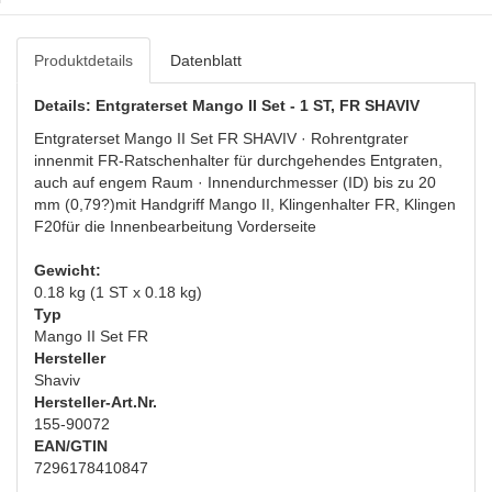
Produktdetails
Datenblatt
Details: Entgraterset Mango II Set - 1 ST, FR SHAVIV
Entgraterset Mango II Set FR SHAVIV · Rohrentgrater
innenmit FR-Ratschenhalter für durchgehendes Entgraten,
auch auf engem Raum · Innendurchmesser (ID) bis zu 20
mm (0,79?)mit Handgriff Mango II, Klingenhalter FR, Klingen
F20für die Innenbearbeitung Vorderseite
Gewicht:
0.18 kg (1 ST x 0.18 kg)
Typ
Mango II Set FR
Hersteller
Shaviv
Hersteller-Art.Nr.
155-90072
EAN/GTIN
7296178410847