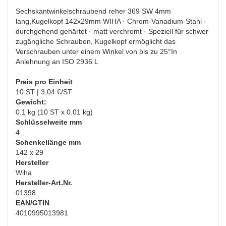
Sechskantwinkelschraubend reher 369 SW 4mm
lang,Kugelkopf 142x29mm WIHA · Chrom-Vanadium-Stahl ·
durchgehend gehärtet · matt verchromt · Speziell für schwer
zugängliche Schrauben, Kugelkopf ermöglicht das
Verschrauben unter einem Winkel von bis zu 25°In
Anlehnung an ISO 2936 L
Preis pro Einheit
10 ST | 3,04 €/ST
Gewicht:
0.1 kg (10 ST x 0.01 kg)
Schlüsselweite mm
4
Schenkellänge mm
142 x 29
Hersteller
Wiha
Hersteller-Art.Nr.
01398
EAN/GTIN
4010995013981