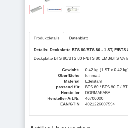
Produktdetails
Datenblatt
Details: Deckplatte BTS 80/BTS 80 - 1 ST, F/
Deckplatte BTS 80/BTS 80 F/BTS 80 EMB/BTS VA fei
Gewicht:
0.42 kg (1 ST x 0.42 kg
Oberfläche
feinmatt
Material
Edelstahl
passend für
BTS 80 / BTS 80 F / B
Hersteller
DORMAKABA
Hersteller-Art.Nr.
46700000
EAN/GTIN
4021226007594