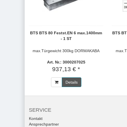
BTS BTS 80 Festst.EN 6 max.1400mm
BTS BT
- 1 ST
max.Türgewicht 300kg DORMAKABA
max.T
Art. Nr.: 3000207025
937,13 € *
Details
SERVICE
Kontakt
Ansprechpartner