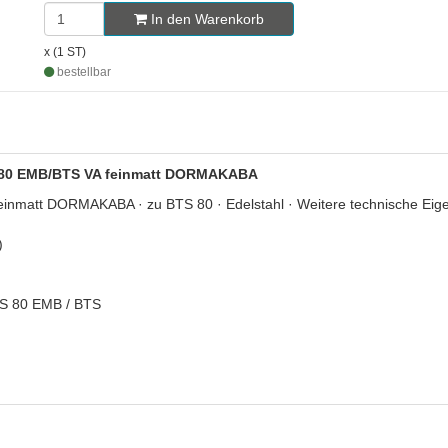
In den Warenkorb
x (1 ST)
bestellbar
BTS 80 EMB/BTS VA feinmatt DORMAKABA
nmatt DORMAKABA · zu BTS 80 · Edelstahl · Weitere technische Eigen
)
TS 80 EMB / BTS