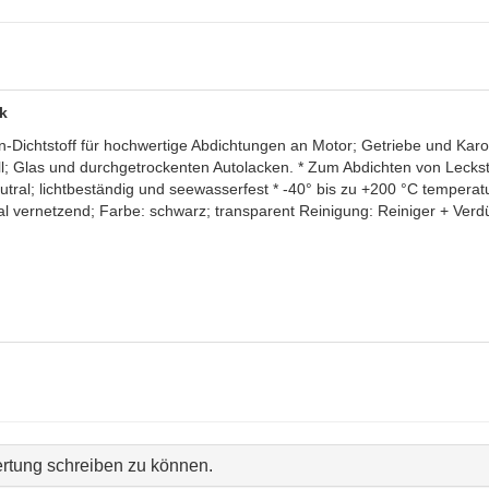
tk
en-Dichtstoff für hochwertige Abdichtungen an Motor; Getriebe und Kar
ll; Glas und durchgetrockenten Autolacken. * Zum Abdichten von Leck
ral; lichtbeständig und seewasserfest * -40° bis zu +200 °C temperatur
ral vernetzend; Farbe: schwarz; transparent Reinigung: Reiniger + Ver
rtung schreiben zu können.