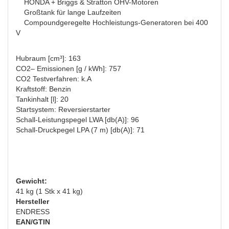
HONDA + Briggs & Stratton OHV-Motoren
Großtank für lange Laufzeiten
Compoundgeregelte Hochleistungs-Generatoren bei 400
V
Hubraum [cm³]: 163
CO2– Emissionen [g / kWh]: 757
CO2 Testverfahren: k.A
Kraftstoff: Benzin
Tankinhalt [l]: 20
Startsystem: Reversierstarter
Schall-Leistungspegel LWA [db(A)]: 96
Schall-Druckpegel LPA (7 m) [db(A)]: 71
Gewicht:
41 kg (1 Stk x 41 kg)
Hersteller
ENDRESS
EAN/GTIN