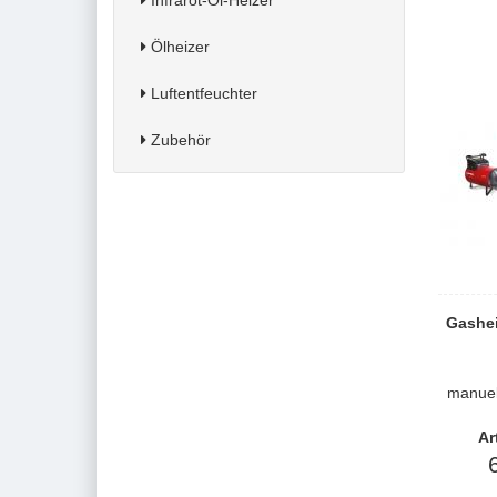
Infrarot-Öl-Heizer
Ölheizer
Luftentfeuchter
Zubehör
Gashei
manuel
Ar