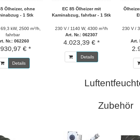
5 Ölheizer, ohne
EC 85 Ölheizer mit
Ölheize
inabzug - 1 Stk
Kaminabzug, fahrbar - 1 Stk
E
 69,3 kW, 2500 m³/h,
230 V / 1140 W, 4300 m³/h
230 V / 
fahrbar
Art. Nr.: 062307
rt. Nr.: 062260
Art.
4.023,39 € *
.930,97 € *
2.
Details
Details
Luftentfeucht
Zubehör