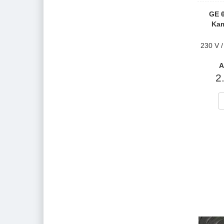
GE 6
Kam
230 V /
A
2