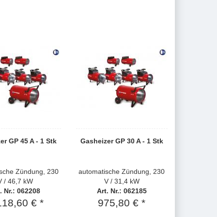
er GP 45 A - 1 Stk
Gasheizer GP 30 A - 1 Stk
sche Zündung, 230
automatische Zündung, 230
V / 46,7 kW
V / 31,4 kW
. Nr.: 062208
Art. Nr.: 062185
118,60 € *
975,80 € *