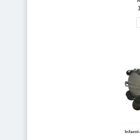
A
Infarot