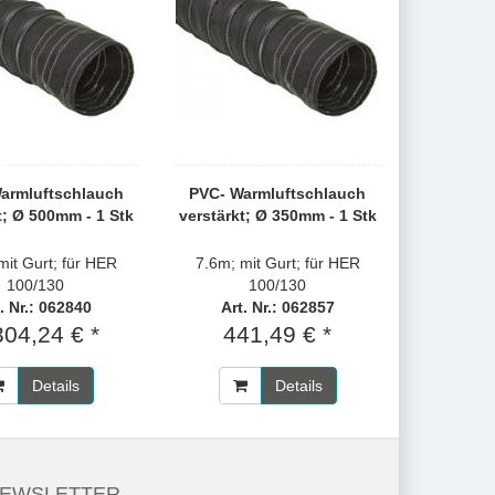
armluftschlauch
PVC- Warmluftschlauch
t; Ø 500mm - 1 Stk
verstärkt; Ø 350mm - 1 Stk
mit Gurt; für HER
7.6m; mit Gurt; für HER
100/130
100/130
. Nr.: 062840
Art. Nr.: 062857
304,24 € *
441,49 € *
Details
Details
EWSLETTER