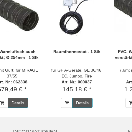
Warmluftschlauch
Raumthermostat - 1 Stk
PVC- W
kt; Ø 254mm - 1 Stk
verstärk
mit Gurt; für MIRAGE
für GP A-Geräte, GE 36/46,
7.6m; 
37/55
EC, Jumbo, Fire
rt. Nr.: 062338
Art. Nr.: 060037
Art
679,49 € *
145,18 € *
1.
Details
Details
INFORMATIONEN
N