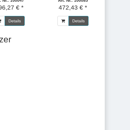
. Nr.: 100047
Art. Nr.: 100085
96,27 € *
472,43 € *
Details
Details
zer