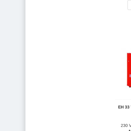
EH 33 
230 V