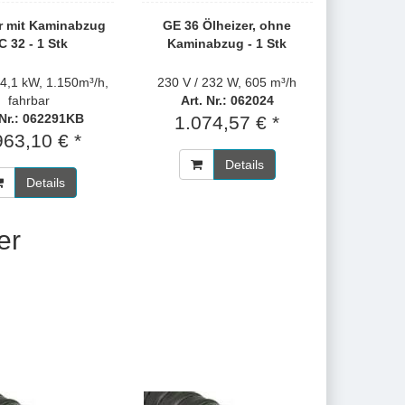
r mit Kaminabzug
GE 36 Ölheizer, ohne
C 32 - 1 Stk
Kaminabzug - 1 Stk
34,1 kW, 1.150m³/h,
230 V / 232 W, 605 m³/h
fahrbar
Art. Nr.: 062024
 Nr.: 062291KB
1.074,57 € *
963,10 € *
Details
Details
er