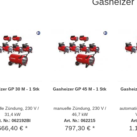
Gasheizer
zer GP 30 M - 1 Stk
Gasheizer GP 45 M - 1 Stk
Gasheiz
le Zündung, 230 V /
manuelle Zündung, 230 V /
automati
31,4 kW
46,7 kW
t. Nr.: 062192BI
Art. Nr.: 062215
Art
666,40 € *
797,30 € *
1.