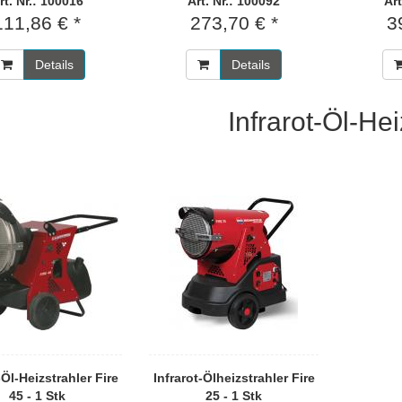
rt. Nr.: 100016
Art. Nr.: 100092
Art
111,86 € *
273,70 € *
3
Details
Details
Infrarot-Öl-Hei
-Öl-Heizstrahler Fire
Infrarot-Ölheizstrahler Fire
45 - 1 Stk
25 - 1 Stk