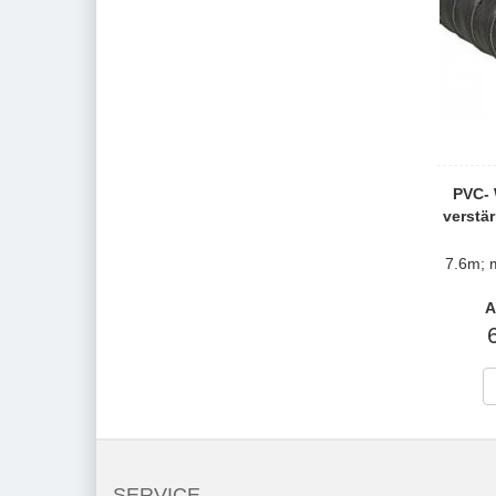
PVC- 
verstär
7.6m; 
A
SERVICE