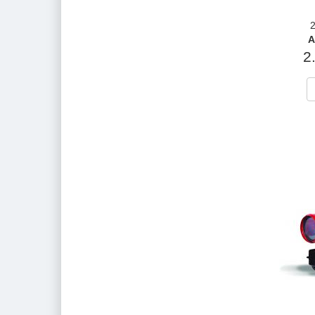
2
A
2