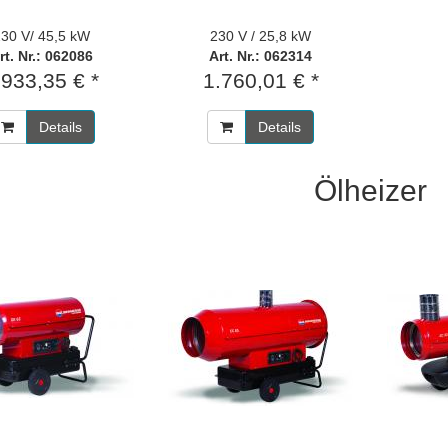
30 V/ 45,5 kW
230 V / 25,8 kW
rt. Nr.: 062086
Art. Nr.: 062314
.933,35 € *
1.760,01 € *
Details
Details
Ölheizer