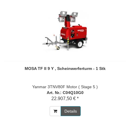
MOSA TF II 9 Y , Scheinwerferturm - 1 Stk
Yanmar 3TNV80F Motor ( Stage 5 )
Art. Nr.: C04Q10G0
22.907,50 € *
Details