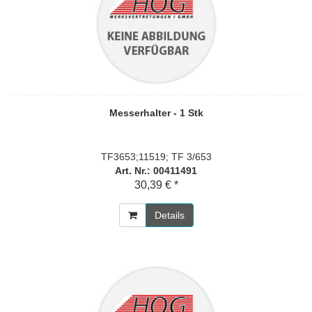
Messerhalter - 1 Stk
TF3653;11519; TF 3/653
Art. Nr.: 00411491
30,39 € *
Details