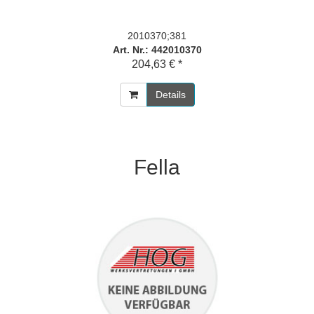
2010370;381
Art. Nr.: 442010370
204,63 € *
Details
Fella