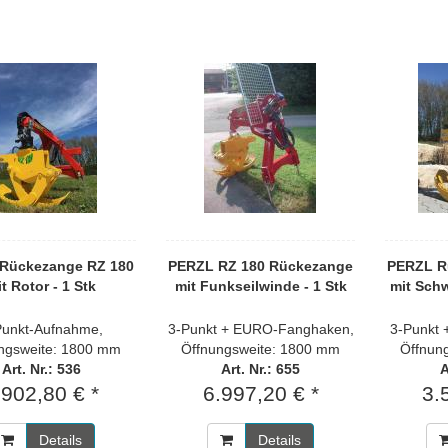
Rückezange RZ 180
PERZL RZ 180 Rückezange
PERZL R
t Rotor - 1 Stk
mit Funkseilwinde - 1 Stk
mit Schw
Punkt-Aufnahme,
3-Punkt + EURO-Fanghaken,
3-Punkt
ngsweite: 1800 mm
Öffnungsweite: 1800 mm
Öffnun
Art. Nr.: 536
Art. Nr.: 655
A
.902,80 € *
6.997,20 € *
3.
Details
Details