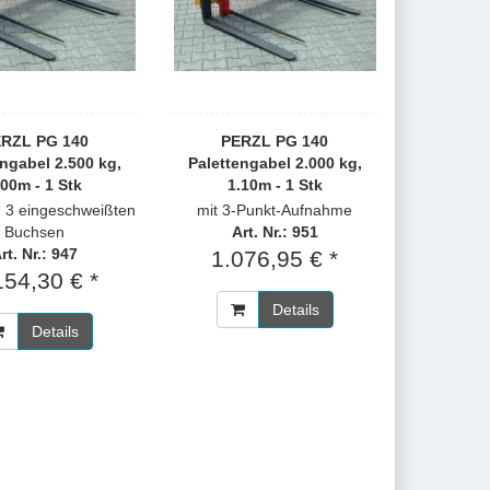
RZL PG 140
PERZL PG 140
engabel 2.500 kg,
Palettengabel 2.000 kg,
.00m - 1 Stk
1.10m - 1 Stk
h 3 eingeschweißten
mit 3-Punkt-Aufnahme
Buchsen
Art. Nr.: 951
rt. Nr.: 947
1.076,95 € *
154,30 € *
Details
Details