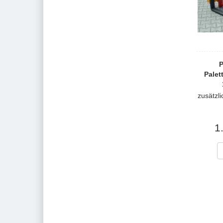
Palet
zusätzl
1