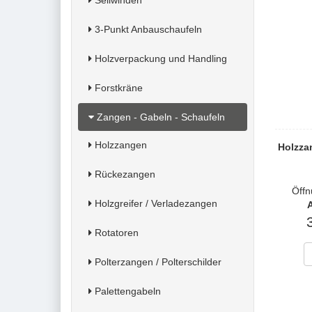
Seilwinden
3-Punkt Anbauschaufeln
Holzverpackung und Handling
Forstkräne
Zangen - Gabeln - Schaufeln
Holzzangen
Holzza
Rückezangen
Öffn
Holzgreifer / Verladezangen
A
Rotatoren
Polterzangen / Polterschilder
Palettengabeln