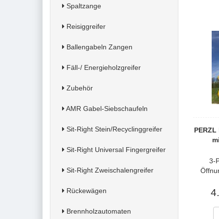
Spaltzange
Reisiggreifer
Ballengabeln Zangen
Fäll-/ Energieholzgreifer
Zubehör
AMR Gabel-Siebschaufeln
Sit-Right Stein/Recyclinggreifer
PERZL 
mi
Sit-Right Universal Fingergreifer
3-
Sit-Right Zweischalengreifer
Öffnu
Rückewägen
4
Brennholzautomaten