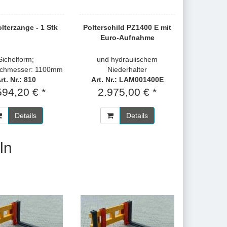
lterzange - 1 Stk
Polterschild PZ1400 E mit
Euro-Aufnahme
Sichelform;
und hydraulischem
rchmesser: 1100mm
Niederhalter
rt. Nr.: 810
Art. Nr.: LAM001400E
594,20 € *
2.975,00 € *
Details
Details
ln