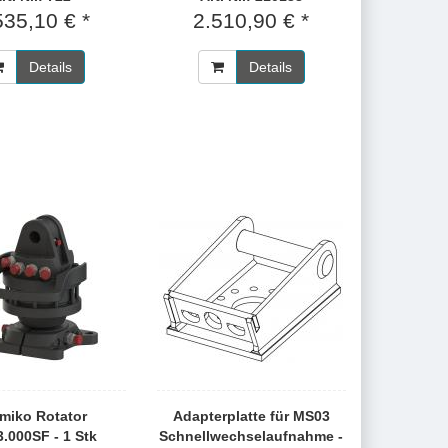
535,10 € *
2.510,90 € *
Details
Details
miko Rotator
Adapterplatte für MS03
.000SF - 1 Stk
Schnellwechselaufnahme -