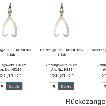
nge 110 - HARDOX©
Holzzange 85 - HARDOX© -
Holzzan
- 1 Stk
1 Stk
ungsweite 110 cm
Öffnungsweite 85 cm
Öffn
rt. Nr.: HZ110
Art. Nr.: HZ85
Ar
320,11 € *
236,81 € *
2
Details
Details
Rückezange