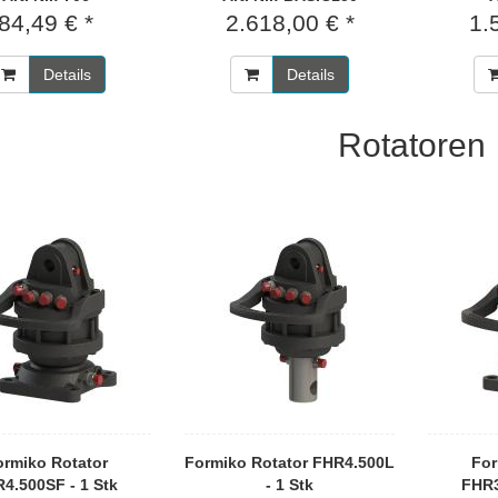
84,49 € *
2.618,00 € *
1.
Details
Details
Rotatoren
ormiko Rotator
Formiko Rotator FHR4.500L
For
4.500SF - 1 Stk
- 1 Stk
FHR3