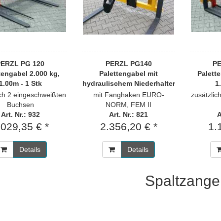
PERZL PG 120
PERZL PG140
PE
tengabel 2.000 kg,
Palettengabel mit
Palett
1.00m - 1 Stk
hydraulischem Niederhalter
1
- 1 Stk
ich 2 eingeschweißten
mit Fanghaken EURO-
zusätzlic
Buchsen
NORM, FEM II
Art. Nr.: 932
Art. Nr.: 821
A
.029,35 € *
2.356,20 € *
1.
Details
Details
Spaltzange