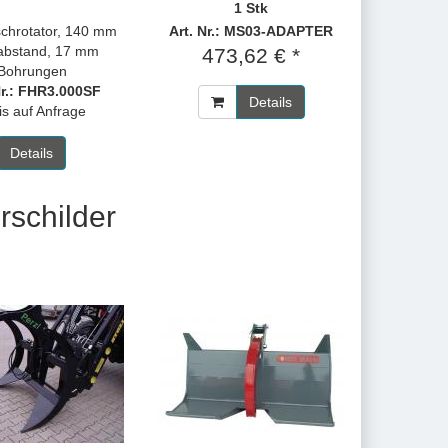
1 Stk
schrotator, 140 mm
Art. Nr.: MS03-ADAPTER
abstand, 17 mm
473,62 € *
Bohrungen
Nr.: FHR3.000SF
Details
is auf Anfrage
Details
rschilder