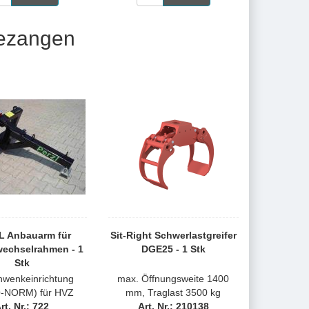
dezangen
L Anbauarm für
Sit-Right Schwerlastgreifer
wechselrahmen - 1
DGE25 - 1 Stk
Stk
hwenkeinrichtung
max. Öffnungsweite 1400
-NORM) für HVZ
mm, Traglast 3500 kg
rt. Nr.: 722
Art. Nr.: 210138