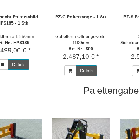
necht Polterschild
PZ-G Polterzange - 1 Stk
PZ-S Po
PS185 - 1 Stk
ldbreite 1.850mm
Gabelform;Öffnungsweite:
rt. Nr.: HPS185
1100mm
Sicheldu
Art. Nr.: 800
A
.499,00 € *
2.487,10 € *
2.
Details
Details
Palettengabe