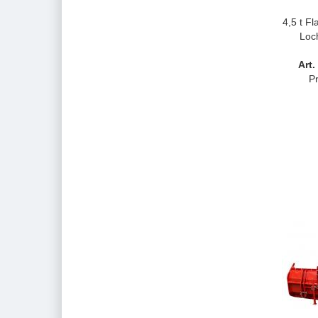
4,5 t F
Loc
Art.
Pr