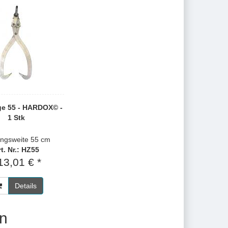
ge 55 - HARDOX© -
1 Stk
ungsweite 55 cm
t. Nr.: HZ55
13,01 € *
Details
n