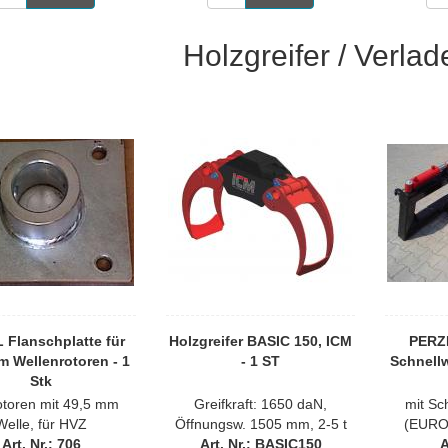
Holzgreifer / Verla
 Flanschplatte für
Holzgreifer BASIC 150, ICM
PERZ
m Wellenrotoren - 1
- 1 ST
Schnell
Stk
otoren mit 49,5 mm
Greifkraft: 1650 daN,
mit Sc
Welle, für HVZ
Öffnungsw. 1505 mm, 2-5 t
(EURO
Art. Nr.: 706
Art. Nr.: BASIC150
A