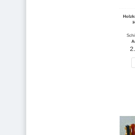
Holzk
H
Schi
A
2