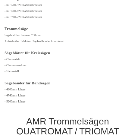
- mit 500-520 Raddurchmesser
- mit 600-620 Raddurchmesser
- mit 700-720 Raddurchmesser
Trommelsäge
Sägeblattdurchmesser 750mm
Antrieb über E-Motor, Zapfwelle oder kombiniert
Sägeblätter für Kreissägen
- Chromstahl
- Chromvanadium
- Hartmetall
Sägebänder für Bandsägen
- 4300mm Länge
- 4740mm Länge
- 5200mm Länge
AMR Trommelsägen
QUATROMAT / TRIOMAT