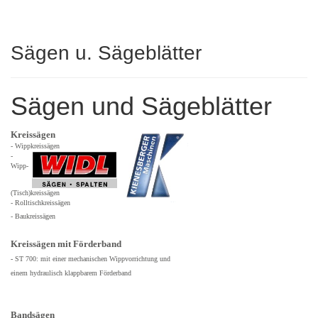
Sägen u. Sägeblätter
Sägen und Sägeblätter
Kreissägen
-
Wippkreissägen
-
Wipp-
(Tisch)kreissägen
-
Rolltischkreissägen
-
Baukreissägen
Kreissägen mit Förderband
-
ST 700
: mit einer mechanischen Wippvorrichtung und
einem hydraulisch
klappbarem Förderband
Bandsägen