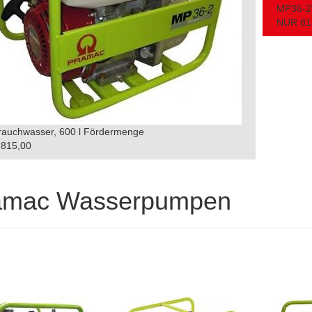
MP36-2 
NUR 81
Brauchwasser, 600 l Fördermenge
815,00
amac Wasserpumpen