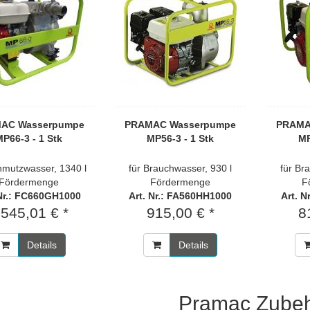
AC Wasserpumpe
PRAMAC Wasserpumpe
PRAMA
P66-3 - 1 Stk
MP56-3 - 1 Stk
MP
hmutzwasser, 1340 l
für Brauchwasser, 930 l
für Br
Fördermenge
Fördermenge
F
 Nr.: FC660GH1000
Art. Nr.: FA560HH1000
Art. 
.545,01 € *
915,00 € *
8
Details
Details
Pramac Zube