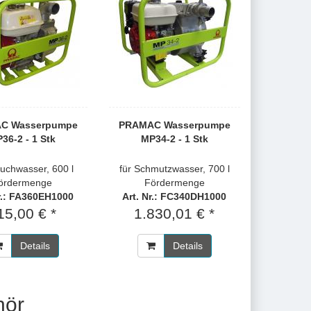
C Wasserpumpe
PRAMAC Wasserpumpe
36-2 - 1 Stk
MP34-2 - 1 Stk
auchwasser, 600 l
für Schmutzwasser, 700 l
ördermenge
Fördermenge
Nr.: FA360EH1000
Art. Nr.: FC340DH1000
15,00 € *
1.830,01 € *
Details
Details
hör