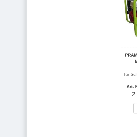
PRAM
M
für Sc
Art.
2