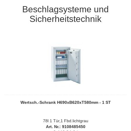
Beschlagsysteme und
Sicherheitstechnik
Wertsch.-Schrank H690xB620xT580mm - 1 ST
78l 1 Tür,1 Fbd.lichtgrau
Art. Nr.: 9108485450