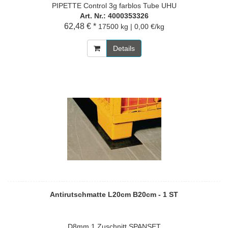
PIPETTE Control 3g farblos Tube UHU
Art. Nr.: 4000353326
62,48 € *
17500 kg | 0,00 €/kg
Details
Antirutschmatte L20cm B20cm - 1 ST
D8mm 1 Zuschnitt SPANSET