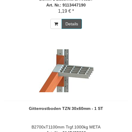
Art. Nr.: 9113447190
1,19 € *
Details
Gitterrostboden TZN 30x60mm - 1 ST
B2700xT1100mm Trgf.1000kg META