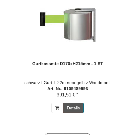
Gurtkassette D170xH215mm - 1 ST
schwarz f.Gurt-L.22m neongelb z.Wandmont.
Art. Nr.: 9109489996
391,51 € *
Details