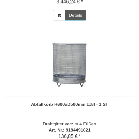
3.446,24 € *
Details
Abfallkorb H600xD500mm 118l - 1 ST
Drahtgitter verz.m.4 Füßen
Art. Nr.: 9194491021
136,85 € *