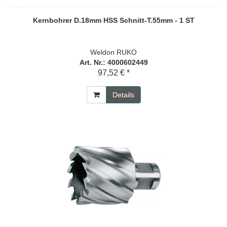
Kernbohrer D.18mm HSS Schnitt-T.55mm - 1 ST
Weldon RUKO
Art. Nr.: 4000602449
97,52 € *
Details