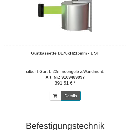
Gurtkassette D170xH215mm - 1 ST
silber f.Gurt-L.22m neongelb z.Wandmont.
Art. Nr.: 9109489997
391,51 € *
Details
Befestigungstechnik