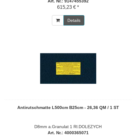
Art. Nr.: 9147455392
615,23 € *
Details
Antirutschmatte L500cm B25cm - 26,36 QM / 1 ST
D8mm a.Granulat 1 Rl.DOLEZYCH
Art. Nr.: 4000365071