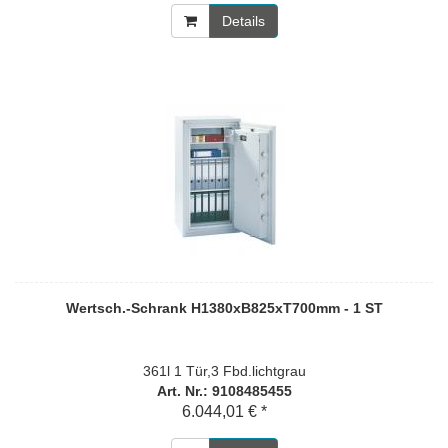
Details
Wertsch.-Schrank H1380xB825xT700mm - 1 ST
361l 1 Tür,3 Fbd.lichtgrau
Art. Nr.: 9108485455
6.044,01 € *