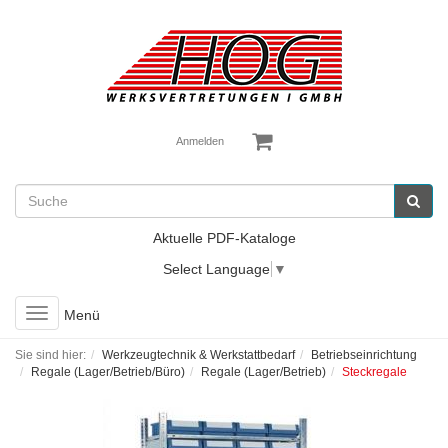
Anmelden
Aktuelle PDF-Kataloge
Select Language
▼
Toggle
Menü
navigation
Sie sind hier:
Werkzeugtechnik & Werkstattbedarf
Betriebseinrichtung
Regale (Lager/Betrieb/Büro)
Regale (Lager/Betrieb)
Steckregale