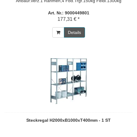
Anbaur.verz.1 Rahmen,4 Fbd.Trgf.150kg Feldl.1300kg
Art. Nr.: 9000449801
177,31 € *
Details
Steckregal H2000xB1000xT400mm - 1 ST