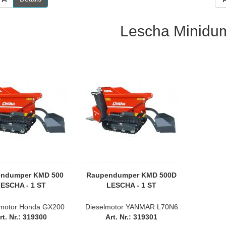
Lescha Minidu
ndumper KMD 500
Raupendumper KMD 500D
ESCHA - 1 ST
LESCHA - 1 ST
motor Honda GX200
Dieselmotor YANMAR L70N6
rt. Nr.: 319300
Art. Nr.: 319301