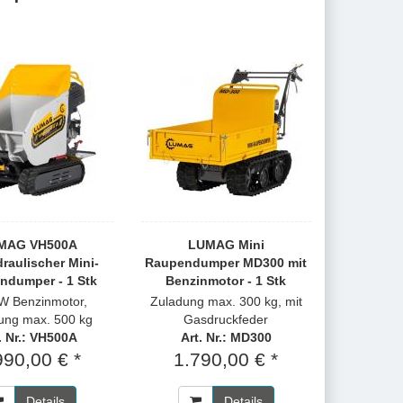
MAG VH500A
LUMAG Mini
draulischer Mini-
Raupendumper MD300 mit
ndumper - 1 Stk
Benzinmotor - 1 Stk
kW Benzinmotor,
Zuladung max. 300 kg, mit
ung max. 500 kg
Gasdruckfeder
. Nr.: VH500A
Art. Nr.: MD300
990,00 € *
1.790,00 € *
Details
Details