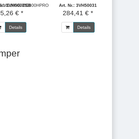
S/MD300G/MD800HPRO
 Nr.: 3VH500ZSB
Art. Nr.: 3VH50031
5,26 € *
284,41 € *
Details
Details
mper