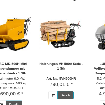
G MD-500H Mini
Holzrungen VH 500A Serie -
LU
upendumper mit
1 Stk
Vollhy
enantrieb - 1 Stk
Raupe
zinmotor 6,0 kW,
Art. Nr.: 5VH500HR
5,2 
dung max. 500 kg
Zulad
790,01 € *
t. Nr.: MD500H
Art
.690,00 € *
4.
Details
Details