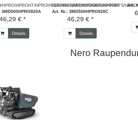
H/HPRO/HPROHT/HPROHTS/HPROS/MD300G/MD800HPRO
MD500H/HPRO/HPROHT/HPROHTS/HPRO
Art.
r.: 3MD500HPRO920A
Art. Nr.: 3MD500HPRO920C
6
46,29 € *
46,29 € *
Details
Details
Nero Raupendu