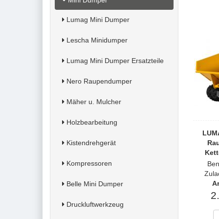
Mini Dumper
Lumag Mini Dumper
Lescha Minidumper
Lumag Mini Dumper Ersatzteile
Nero Raupendumper
Mäher u. Mulcher
Holzbearbeitung
LUMA
Kistendrehgerät
Ra
Kett
Kompressoren
Ben
Zula
Ar
Belle Mini Dumper
2
Druckluftwerkzeug