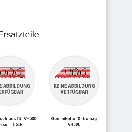
rsatzteile
schloss für VH500
Gummikette für Lumag
iesel - 1 Stk
VH500