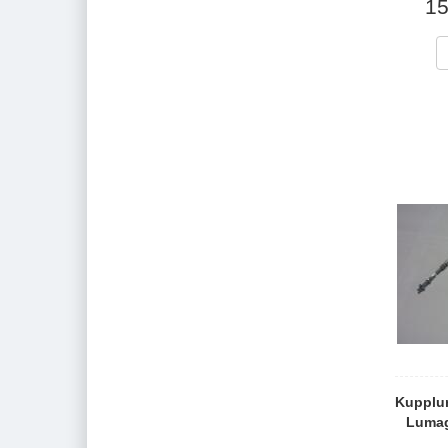
15
Kupplu
Lumag