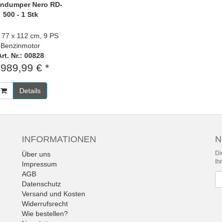
ndumper Nero RD-
500 - 1 Stk
 77 x 112 cm, 9 PS
Benzinmotor
Art. Nr.: 00828
.989,99 € *
Details
INFORMATIONEN
N
Di
Über uns
Ih
Impressum
AGB
Ne
Datenschutz
Versand und Kosten
Widerrufsrecht
Wie bestellen?