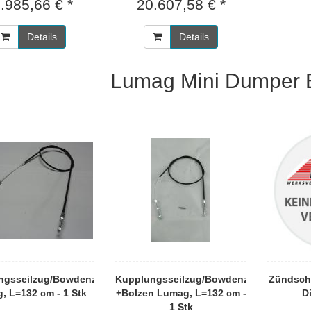
.985,66 € *
20.607,58 € *
Details
Details
Lumag Mini Dumper E
ngsseilzug/Bowdenzug
Kupplungsseilzug/Bowdenzug
Zündsch
, L=132 cm - 1 Stk
+Bolzen Lumag, L=132 cm -
D
1 Stk