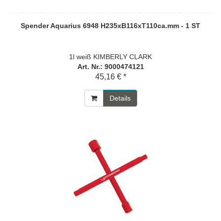
Spender Aquarius 6948 H235xB116xT110ca.mm - 1 ST
1l weiß KIMBERLY CLARK
Art. Nr.: 9000474121
45,16 € *
Details