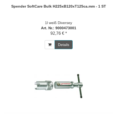
Spender SoftCare Bulk H225xB120xT125ca.mm - 1 ST
1l weiß Diversey
Art. Nr.: 9000473001
92,76 € *
Details