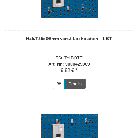
Hak.T25xØ6mm verz.f.Lochplatten - 1 BT
5St./Btl.BOTT
Art. Nr.: 9000429069
9,82 € *
Details