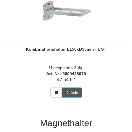
Kombinationshalter L150xB55mm - 1 ST
f.Lochplatten 2-tlg.
Art. Nr.: 9000428070
47,54 € *
Details
Magnethalter