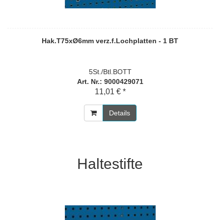
Hak.T75xØ6mm verz.f.Lochplatten - 1 BT
5St./Btl.BOTT
Art. Nr.: 9000429071
11,01 € *
Details
Haltestifte