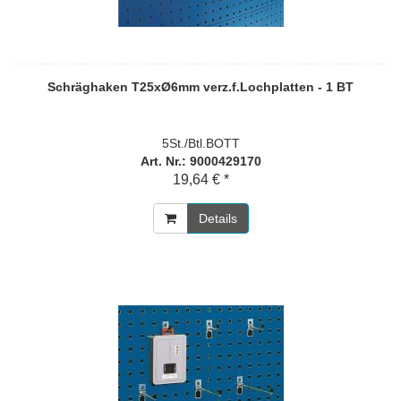
Schräghaken T25xØ6mm verz.f.Lochplatten - 1 BT
5St./Btl.BOTT
Art. Nr.: 9000429170
19,64 € *
Details