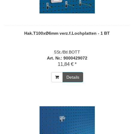
Hak.T100xØ6mm verz.f.Lochplatten - 1 BT
5St./Btl.BOTT
Art. Nr.: 9000429072
11,84 € *
Details